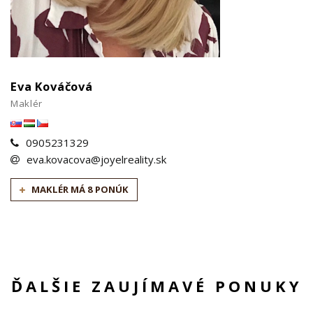
Eva Kováčová
Maklér
0905231329
eva.kovacova@joyelreality.sk
MAKLÉR MÁ 8 PONÚK
ĎALŠIE ZAUJÍMAVÉ PONUKY