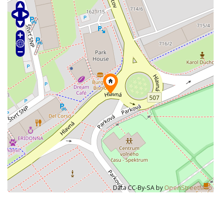
Data CC-By-SA by
OpenStreetMap