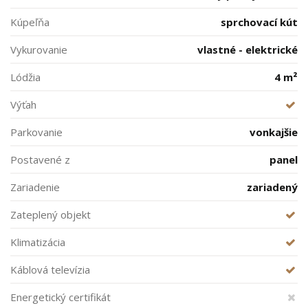
Kúpeľňa
sprchovací kút
Vykurovanie
vlastné - elektrické
Lódžia
4 m²
Výťah
Parkovanie
vonkajšie
Postavené z
panel
Zariadenie
zariadený
Zateplený objekt
Klimatizácia
Káblová televízia
Energetický certifikát