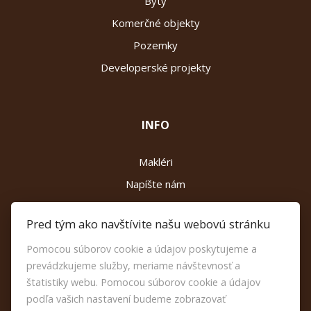
Byty
Komerčné objekty
Pozemky
Developerské projekty
INFO
Makléri
Napíšte nám
Kontakt
Pred tým ako navštívite našu webovú stránku
Reklamačný poriadok
Pomocou súborov cookie a údajov poskytujeme a
Etický kódex
prevádzkujeme služby, meriame návštevnosť a
Nastavenie cookies
štatistiky webu. Pomocou súborov cookie a údajov
podľa vašich nastavení budeme zobrazovať