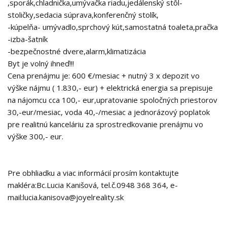
,sporák,chladnička,umývačka riadu,jedálenský stôl-
stoličky,sedacia súprava,konferenčný stolík,
-kúpelňa- umývadlo,sprchový kút,samostatná toaleta,pračka
-izba-šatník
-bezpečnostné dvere,alarm,klimatizácia
Byt je volný ihneď!!!
Cena prenájmu je: 600 €/mesiac + nutný 3 x depozit vo
výške nájmu ( 1.830,- eur) + elektrická energia sa prepisuje
na nájomcu cca 100,- eur,upratovanie spoločných priestorov
30,-eur/mesiac, voda 40,-/mesiac a jednorázový poplatok
pre realitnú kanceláriu za sprostredkovanie prenájmu vo
výške 300,- eur.
Pre obhliadku a viac informácií prosím kontaktujte
makléra:Bc.Lucia Kanišová, tel.č.0948 368 364, e-
mail:lucia.kanisova@joyelreality.sk