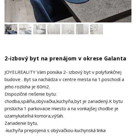
2-izbový byt na prenájom v okrese Galanta
JOYELREALITY Vám ponúka 2- izbový byt v polyfunkčnej
budove . Byt sa nachádza v centre mesta na 1.poschodí a
jeho rozloha je 60m2.
Dispozičné riešenie bytu:
chodba,spálňa,obývačka,kuchyňa,byt je zariadený.K bytu
prislúcha 1 parkovacie miesto a na vonkajšej chodbe je
uzamykateľná komora,výťah.
Zariadenie bytu.
-kuchyňa prepojená s obývačkou-kuchynská linka