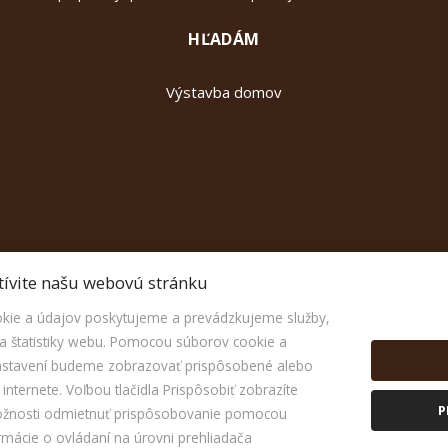
HĽADÁM
Výstavba domov
tívite našu webovú stránku
ie a údajov poskytujeme a prevádzkujeme služby,
 štatistiky webu. Pomocou súborov cookie a
nastavení budeme zobrazovať prispôsobené alebo
nternete. Voľbou tlačidla Prispôsobiť zobrazíte
P
ožnosti odmietnuť prispôsobovanie pomocou
© 2026 -
JOYEL s.r.o.
rmácie o ovládaní na úrovni prehliadača