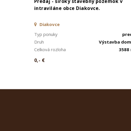
Predaj - široký stavebný pozemok v
intraviláne obce Diakovce.
Diakovce
Typ ponuky
pre
Druh
Výstavba do
Celková rozloha
3588
0,- €