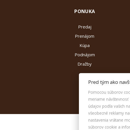
PONUKA
Predaj
Prenájom
Kúpa
Podnájom
Dražby
Pred tým ako navš
Pomocou súborov cook
meriame návštevnosť a
údajov podľa vašich 
všeobecné reklamy na i
nastavenia vrátane m
súborov cookie a info