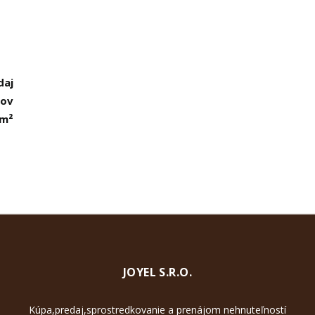
daj
mov
 m²
JOYEL S.R.O.
Kúpa,predaj,sprostredkovanie a prenájom nehnuteľností