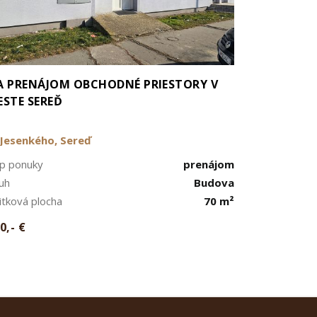
A PRENÁJOM OBCHODNÉ PRIESTORY V
ESTE SEREĎ
Jesenkého, Sereď
p ponuky
prenájom
uh
Budova
itková plocha
70 m²
0,- €