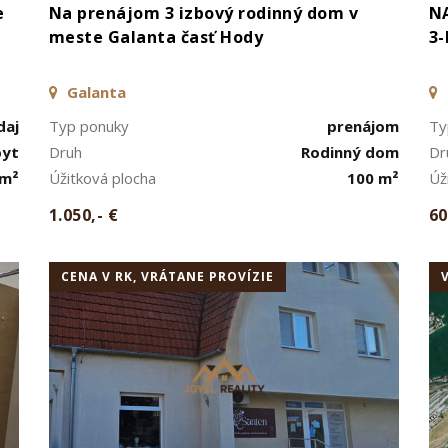
e
Na prenájom 3 izbový rodinný dom v
N
meste Galanta časť Hody
3
Galanta
daj
Typ ponuky
prenájom
Ty
byt
Druh
Rodinný dom
Dr
 m²
Úžitková plocha
100 m²
Úž
1.050,- €
60
CENA V RK, VRÁTANE PROVÍZIE