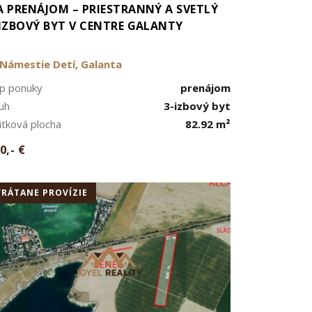
A PRENÁJOM – PRIESTRANNÝ A SVETLÝ
-IZBOVÝ BYT V CENTRE GALANTY
Námestie Detí, Galanta
p ponuky
prenájom
uh
3-izbový byt
itková plocha
82.92 m²
0,- €
VRÁTANE PROVÍZIE