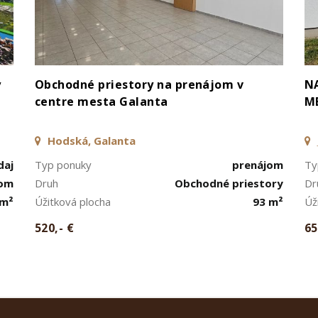
ý
Obchodné priestory na prenájom v
N
centre mesta Galanta
M
Hodská, Galanta
daj
Typ ponuky
prenájom
Ty
dom
Druh
Obchodné priestory
Dr
 m²
Úžitková plocha
93 m²
Úž
520,- €
65