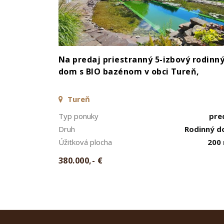
Na predaj priestranný 5-izbový rodinn
dom s BIO bazénom v obci Tureň,
Tureň
Typ ponuky
pre
Druh
Rodinný 
Úžitková plocha
200
380.000,- €