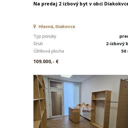
Na predaj 2 izbový byt v obci Diakokvc
Hlavná, Diakovce
Typ ponuky
pre
Druh
2-izbový 
Úžitková plocha
50
109.000,- €