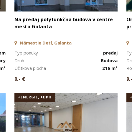
Na predaj polyfunkčná budova v centre
Or
mesta Galanta
pr
Námestie Detí, Galanta
jom
Typ ponuky
predaj
Ty
ory
Druh
Budova
Dr
 m²
Úžitková plocha
216 m²
Ro
0,- €
9,
+ENERGIE, +DPH