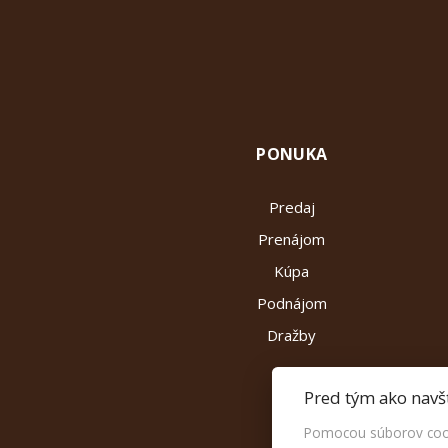
PONUKA
Predaj
Prenájom
Kúpa
Podnájom
Dražby
Pred tým ako navš
Pomocou súborov cook