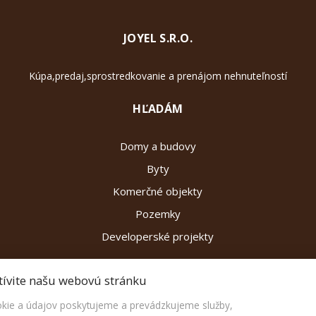
JOYEL S.R.O.
Kúpa,predaj,sprostredkovanie a prenájom nehnuteľností
HĽADÁM
Domy a budovy
Byty
Komerčné objekty
Pozemky
Developerské projekty
tívite našu webovú stránku
ie a údajov poskytujeme a prevádzkujeme služby,