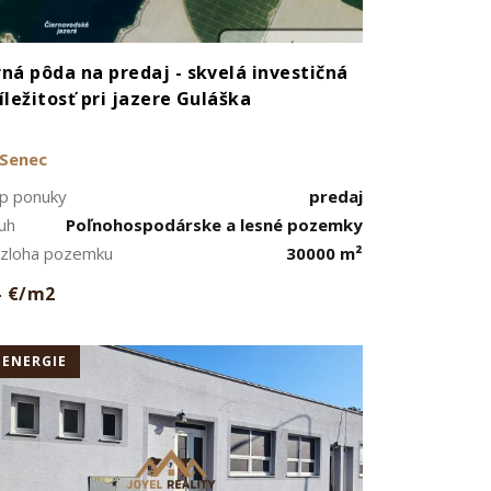
ná pôda na predaj - skvelá investičná
íležitosť pri jazere Guláška
Senec
p ponuky
predaj
uh
Poľnohospodárske a lesné pozemky
zloha pozemku
30000 m²
- €/m2
+ENERGIE