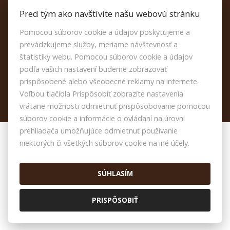
Kontakt
Pred tým ako navštívite našu webovú stránku
Reklamačný poriadok
Pomocou súborov cookie a údajov poskytujeme a
Etický kódex
prevádzkujeme služby, meriame návštevnosť a
Nastavenie cookies
štatistiky webu. Pomocou súborov cookie a údajov
podľa vašich nastavení budeme zobrazovať
prispôsobené alebo všeobecné reklamy na internete.
Voľbou tlačidla Prispôsobiť zobrazíte nastavenia
vrátane možnosti odmietnuť prispôsobovanie pomocou
súborov cookie a informácie o ovládaní na úrovni
prehliadača umožňujúce odmietnuť používanie
niektorých či všetkých súborov cookie na iné účely.
© 2026 -
JOYEL s.r.o.
Námestie Detí 2369/4, Galanta 924 01, Tel.: , E-mail:
info@joyelreality.sk
SÚHLASÍM
Prepnúť na verziu pre počítače
PRISPÔSOBIŤ