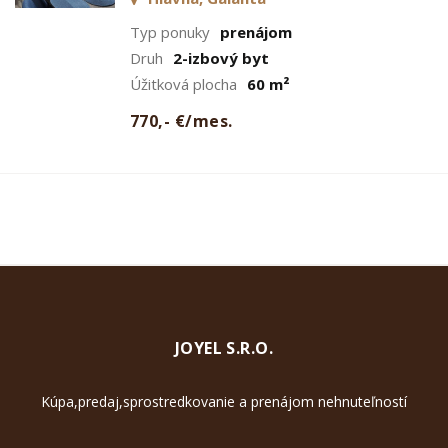
Typ ponuky
prenájom
Druh
2-izbový byt
Úžitková plocha
60 m²
770,- €/mes.
JOYEL S.R.O.
Kúpa,predaj,sprostredkovanie a prenájom nehnuteľností