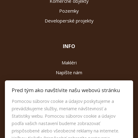
Komerčné objekty
Pozemky
Developerské projekty
INFO
Makléri
Napíšte nám
Kontakt
Pred tým ako navštívite našu webovú stránku
Reklamačný poriadok
Pomocou súborov cookie a údajov poskytujeme a
Etický kódex
prevádzkujeme služby, meriame návštevnosť a
Nastavenie cookies
štatistiky webu. Pomocou súborov cookie a údajov
podľa vašich nastavení budeme zobrazovať
prispôsobené alebo všeobecné reklamy na internete.