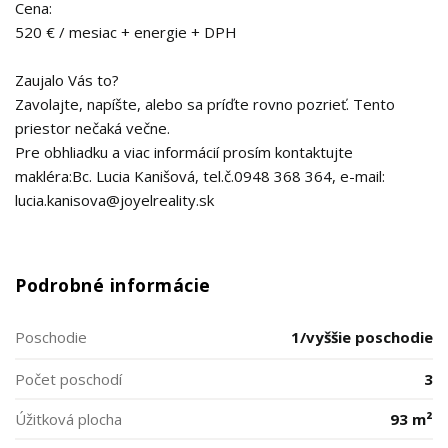
Cena:
520 € / mesiac + energie + DPH
Zaujalo Vás to?
Zavolajte, napíšte, alebo sa príďte rovno pozrieť. Tento
priestor nečaká večne.
Pre obhliadku a viac informácií prosím kontaktujte
makléra:Bc. Lucia Kanišová, tel.č.0948 368 364, e-mail:
lucia.kanisova@joyelreality.sk
Podrobné informácie
Poschodie
1/vyššie poschodie
Počet poschodí
3
Úžitková plocha
93 m²