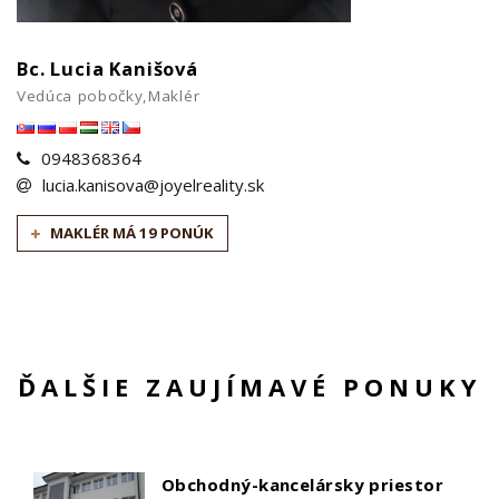
Bc. Lucia Kanišová
Vedúca pobočky,Maklér
0948368364
lucia.kanisova@joyelreality.sk
MAKLÉR MÁ 19 PONÚK
ĎALŠIE ZAUJÍMAVÉ PONUKY
Obchodný-kancelársky priestor