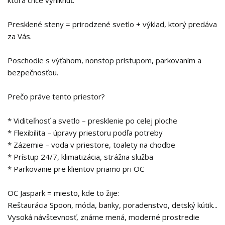
ktorá chce vyniknúť.
Presklené steny = prirodzené svetlo + výklad, ktorý predáva
za Vás.
Poschodie s výťahom, nonstop prístupom, parkovaním a
bezpečnosťou.
Prečo práve tento priestor?
* Viditeľnosť a svetlo – presklenie po celej ploche
* Flexibilita – úpravy priestoru podľa potreby
* Zázemie – voda v priestore, toalety na chodbe
* Prístup 24/7, klimatizácia, strážna služba
* Parkovanie pre klientov priamo pri OC
OC Jaspark = miesto, kde to žije:
Reštaurácia Spoon, móda, banky, poradenstvo, detský kútik...
Vysoká návštevnosť, známe mená, moderné prostredie