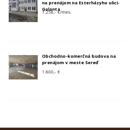
na prenájom na Esterházyho ulici-
Galanta
1.258,- €/mes.
Obchodno-komerčná budova na
prenájom v meste Sereď
1.800,- €