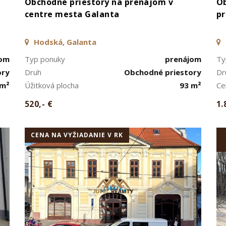
Obchodné priestory na prenájom v
O
centre mesta Galanta
pr
Hodská, Galanta
jom
Typ ponuky
prenájom
Ty
ory
Druh
Obchodné priestory
Dr
 m²
Úžitková plocha
93 m²
Ce
520,- €
1.
CENA NA VYŽIADANIE V RK