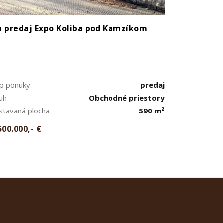
 predaj Expo Koliba pod Kamzíkom
p ponuky
predaj
uh
Obchodné priestory
stavaná plocha
590 m²
500.000,- €