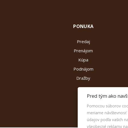
PONUKA
Predaj
Prenájom
Kúpa
Podnájom
Dražby
Pred tým ako navš
Pomocou súborov cook
meriame návštevnosť a
údajov podľa vašich 
všeobecné reklamy na i