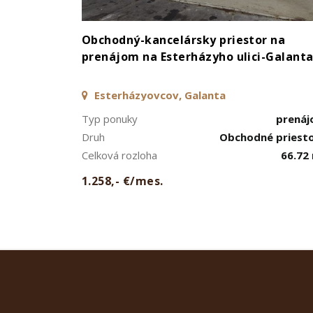
Obchodný-kancelársky priestor na
prenájom na Esterházyho ulici-Galant
Esterházyovcov, Galanta
Typ ponuky
prená
Druh
Obchodné priest
Celková rozloha
66.72
1.258,- €/mes.