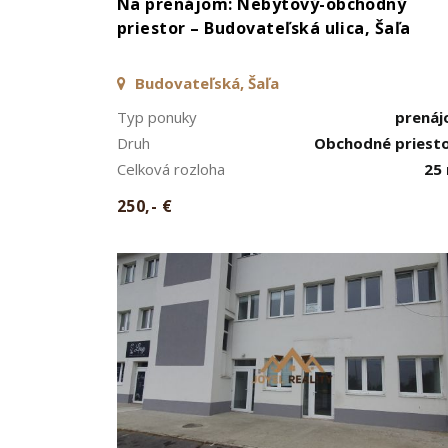
Na prenájom: Nebytový-obchodný
priestor – Budovateľská ulica, Šaľa
Budovateľská, Šaľa
Typ ponuky
prená
Druh
Obchodné priest
Celková rozloha
25
250,- €