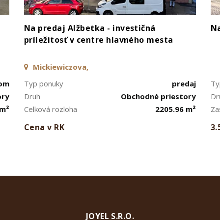
Na predaj Alžbetka - investičná
Na
a
príležitosť v centre hlavného mesta
Mickiewiczova,
jom
Typ ponuky
predaj
Ty
ory
Druh
Obchodné priestory
Dr
 m²
Celková rozloha
2205.96 m²
Za
Cena v RK
3.
JOYEL S.R.O.