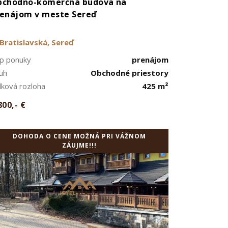
bchodno-komerčná budova na
enájom v meste Sereď
Bratislavská, Sereď
p ponuky
prenájom
uh
Obchodné priestory
lková rozloha
425 m²
800,- €
DOHODA O CENE MOŽNÁ PRI VÁŽNOM
ZÁUJME!!!