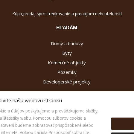
Kúpa,predaj,sprostredkovanie a prenájom nehnuteľností
HĽADÁM
Domy a budovy
Byty
Komerčné objekty
Pozemky
Developerské projekty
tívite našu webovú stránku
ie a údajov poskytujeme a prevádzkujeme služby,
 štatistiky webu. Pomocou súborov cookie a
nastavení budeme zobrazovať prispôsobené alebo
nternete. Voľbou tlačidla Prispôsobiť zobrazíte