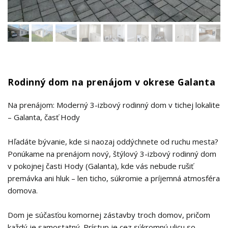
Rodinný dom na prenájom v okrese Galanta
Na prenájom: Moderný 3-izbový rodinný dom v tichej lokalite
– Galanta, časť Hody
Hľadáte bývanie, kde si naozaj oddýchnete od ruchu mesta?
Ponúkame na prenájom nový, štýlový 3-izbový rodinný dom
v pokojnej časti Hody (Galanta), kde vás nebude rušiť
premávka ani hluk – len ticho, súkromie a príjemná atmosféra
domova.
Dom je súčasťou komornej zástavby troch domov, pričom
každý je samostatný. Prístup je cez súkromnú ulicu so