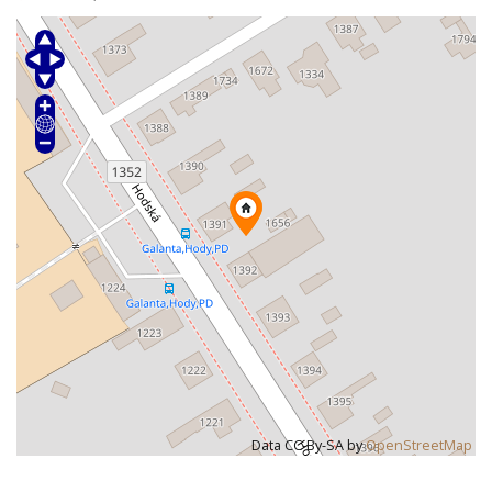
Data CC-By-SA by
OpenStreetMap