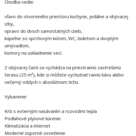
Chodba vedie:
vľavo do otvoreného priestoru kuchyne, jedálne a obývacej
izby,
vpravo do dvoch samostatných izieb,
kúpeľne so sprchovým kútom, WC, bidetom a dvojitým
umývadlom,
komory na uskladnenie vecí.
Z obývacej časti sa vychádza na priestrannú zastrešenú
terasu (25 m²), kde si môžete vychutnať rannú kávu alebo
večerný oddych v absolútnom tichu.
Vybavenie:
Krb s externým nasávaním a rozvodmi tepla
Podlahové plynové kúrenie
Klimatizácia a internet
Moderné úsporné osvetlenie