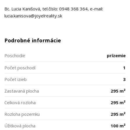
Bc. Lucia Kanišová, tel.číslo: 0948 368 364, e-mail:
lucia.kanisova@joyelreality.sk
Podrobné informácie
Poschodie
prízemie
Počet poschodí
1
Počet izieb
3
Zastavaná plocha
295 m²
Celková rozloha
295 m²
Rozloha pozemku
295 m²
Úžitková plocha
100 m²