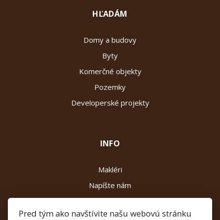
HĽADÁM
Domy a budovy
Byty
Komerčné objekty
Pozemky
Developerské projekty
INFO
Makléri
Napíšte nám
Kontakt
Pred tým ako navštívite našu webovú stránku
Reklamačný poriadok