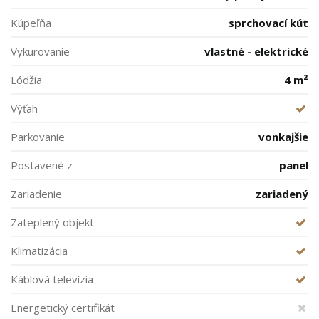
Kúpeľňa
sprchovací kút
Vykurovanie
vlastné - elektrické
Lódžia
4 m²
Výťah
Parkovanie
vonkajšie
Postavené z
panel
Zariadenie
zariadený
Zateplený objekt
Klimatizácia
Káblová televízia
Energetický certifikát