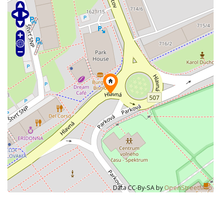
Data CC-By-SA by
OpenStreetMap