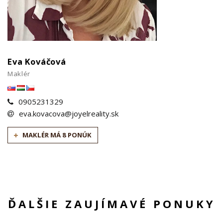
Eva Kováčová
Maklér
0905231329
eva.kovacova@joyelreality.sk
MAKLÉR MÁ 8 PONÚK
ĎALŠIE ZAUJÍMAVÉ PONUKY