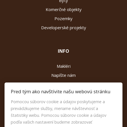
Byty
Komerčné objekty
Pozemky
Developerské projekty
INFO
Makléri
Napíšte nám
Kontakt
Pred tým ako navštívite našu webovú stránku
Reklamačný poriadok
Pomocou súborov cookie a údajov poskytujeme a
Etický kódex
prevádzkujeme služby, meriame návštevnosť a
Nastavenie cookies
štatistiky webu. Pomocou súborov cookie a údajov
podľa vašich nastavení budeme zobrazovať