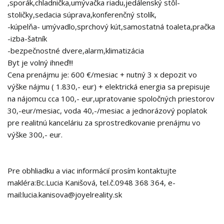
,sporák,chladnička,umývačka riadu,jedálenský stôl-
stoličky,sedacia súprava,konferenčný stolík,
-kúpelňa- umývadlo,sprchový kút,samostatná toaleta,pračka
-izba-šatník
-bezpečnostné dvere,alarm,klimatizácia
Byt je volný ihneď!!!
Cena prenájmu je: 600 €/mesiac + nutný 3 x depozit vo
výške nájmu ( 1.830,- eur) + elektrická energia sa prepisuje
na nájomcu cca 100,- eur,upratovanie spoločných priestorov
30,-eur/mesiac, voda 40,-/mesiac a jednorázový poplatok
pre realitnú kanceláriu za sprostredkovanie prenájmu vo
výške 300,- eur.
Pre obhliadku a viac informácií prosím kontaktujte
makléra:Bc.Lucia Kanišová, tel.č.0948 368 364, e-
mail:lucia.kanisova@joyelreality.sk