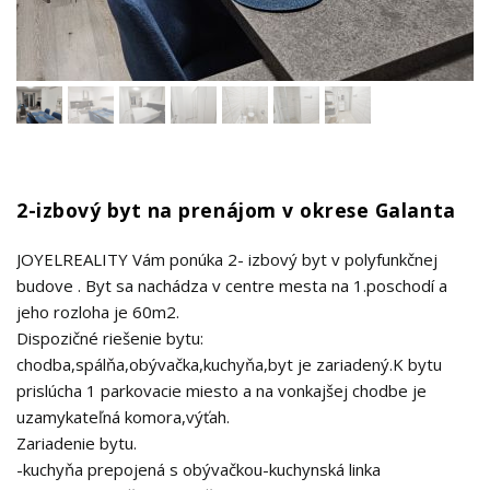
2-izbový byt na prenájom v okrese Galanta
JOYELREALITY Vám ponúka 2- izbový byt v polyfunkčnej
budove . Byt sa nachádza v centre mesta na 1.poschodí a
jeho rozloha je 60m2.
Dispozičné riešenie bytu:
chodba,spálňa,obývačka,kuchyňa,byt je zariadený.K bytu
prislúcha 1 parkovacie miesto a na vonkajšej chodbe je
uzamykateľná komora,výťah.
Zariadenie bytu.
-kuchyňa prepojená s obývačkou-kuchynská linka