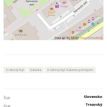
Data CC-By-SA by
OpenStreetMap
3-izbový byt
Galanta
3-izbový byt Galanta prenájom
Slovensko
Štát
Trnavský
Kraj