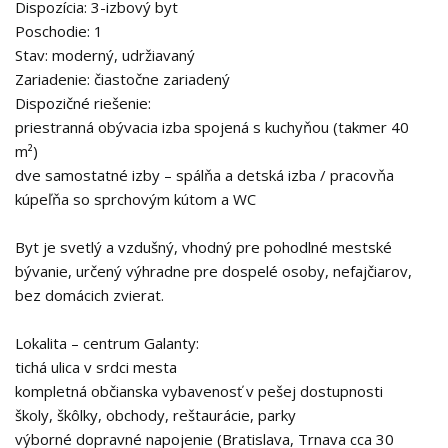
Dispozícia: 3-izbový byt
Poschodie: 1
Stav: moderný, udržiavaný
Zariadenie: čiastočne zariadený
Dispozičné riešenie:
priestranná obývacia izba spojená s kuchyňou (takmer 40
m²)
dve samostatné izby – spálňa a detská izba / pracovňa
kúpeľňa so sprchovým kútom a WC
Byt je svetlý a vzdušný, vhodný pre pohodlné mestské
bývanie, určený výhradne pre dospelé osoby, nefajčiarov,
bez domácich zvierat.
Lokalita – centrum Galanty:
tichá ulica v srdci mesta
kompletná občianska vybavenosť v pešej dostupnosti
školy, škôlky, obchody, reštaurácie, parky
výborné dopravné napojenie (Bratislava, Trnava cca 30