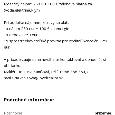
Mesačný nájom: 250 € + 100 € zálohová platba za
(voda,elektrina,Plyn)
Pri podpise nájomnej zmluvy sa platí:
1x nájom 250 eur + 100 € za energie
1x depozit 250 eur
1x sprostredkovateľská provízia pre realitnú kanceláriu 250
eur
V prípade záujmu ma neváhajte kontaktovať a dohodnúť si
obhliadku.
Maklér: Bc. Lucia Kanišová, tel.č. 0948 368 364, e-
mail:lucia.kanisova@joyelreality.sk,
Podrobné informácie
Poschodie
prízemie