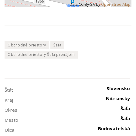
Data CC-By-SA by
OpenStreetMap
Obchodné priestory
Šaľa
Obchodné priestory Šaľa prenájom
Slovensko
Štát
Nitriansky
Kraj
Šaľa
Okres
Šaľa
Mesto
Budovateľská
Ulica