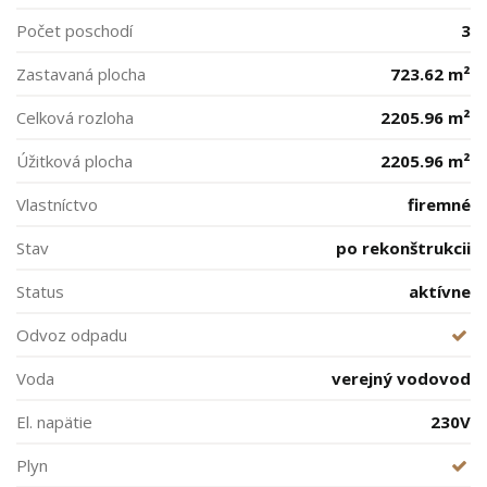
Počet poschodí
3
Zastavaná plocha
723.62 m²
Celková rozloha
2205.96 m²
Úžitková plocha
2205.96 m²
Vlastníctvo
firemné
Stav
po rekonštrukcii
Status
aktívne
Odvoz odpadu
Voda
verejný vodovod
El. napätie
230V
Plyn