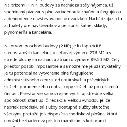
Na prízemí (1.NP) budovy sa nachádza stály nájomca, už
spomínaný pivovar s plne zariadenou kuchyňou a fungujúcou
a dennodenne navštevovanou prevádzkou. Nachádzajú sa tu
aj toalety pre návštevníkov a personál, šatne, sklady,
plynomerňa a kancelária.
Na prvom poschodí budovy (2.NP) je k dispozícii 8
samostatných kancelárií, o celkovej výmere 276 M2 a v
strede plochy sa nachádza átrium o výmere 89,50 M2. Celý
priestor pôsobí impozantne a samozrejme je uzamykateľný.
Je tu potenciál na vytvorenie plne fungujúceho
administratívneho centra, od notárskych a právnických
služieb, poradenského centra, copy služieb až po reklamnú
činnosť. Priestor vie samozrejme využiť aj stredne veľká
spoločnosť, start up, či redakcia. Veľkou výhodou je, že
napriek schodisku sú služby dostupné služby skutočne
všetkým, pretože je k dispozícii schodisková plošina, ktorá
umožní bezbariérový prístup mamičkám s kočiarom i