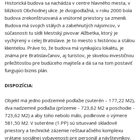
Historická budova sa nachádza v centre hlavného mesta, v
blízkosti Obchodnej ulice. Je dvojpodlažná, v roku 2000 bola
budova zrekonštruovaná a vnútorné priestory sa zmenili.
Budova má svojich stálych a zabehnutých nájomcov, v
súčasnosti tu sídli Mestský pivovar Alžbetka, ktorý je
vychýrený v celej Bratislave. Je to miesto s históriou a stálou
klientelou. Práve to, že budova má vynikajúcu lokalitu, je
známa pre Bratislavčanov, aj turistov, je skvelou investičnou
príležitosťou pre budúceho majiteľa a dá sa na tom postaviť
fungujúci biznis plán.
DISPOZÍCIA:
Objekt má jedno podzemné podlažie (suterén – 177,22 M2),
dva nadzemné podlažia (prízemie - 723,62 M2 a poschodie -
723,62 M2) a aby toho nebolo málo, podkrovie o výmere
581,50 M2. V suteréne (1.PP) sú situované skladové
priestory a technické zázemie reštauračného komplexu
vrátane sociálnej vybavenosti pre personál a návštevníkov.