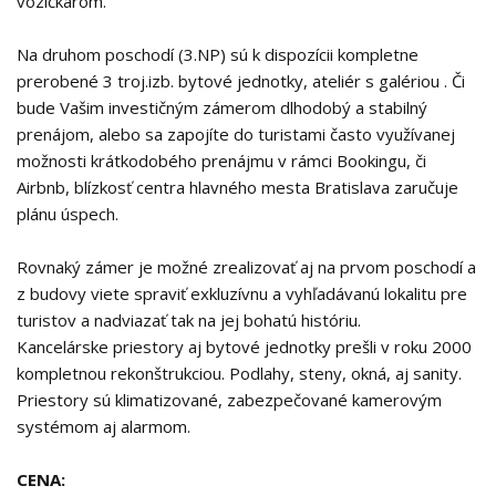
vozíčkarom.
Na druhom poschodí (3.NP) sú k dispozícii kompletne
prerobené 3 troj.izb. bytové jednotky, ateliér s galériou . Či
bude Vašim investičným zámerom dlhodobý a stabilný
prenájom, alebo sa zapojíte do turistami často využívanej
možnosti krátkodobého prenájmu v rámci Bookingu, či
Airbnb, blízkosť centra hlavného mesta Bratislava zaručuje
plánu úspech.
Rovnaký zámer je možné zrealizovať aj na prvom poschodí a
z budovy viete spraviť exkluzívnu a vyhľadávanú lokalitu pre
turistov a nadviazať tak na jej bohatú históriu.
Kancelárske priestory aj bytové jednotky prešli v roku 2000
kompletnou rekonštrukciou. Podlahy, steny, okná, aj sanity.
Priestory sú klimatizované, zabezpečované kamerovým
systémom aj alarmom.
CENA: