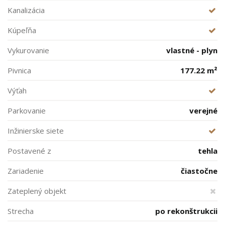
Kanalizácia
Kúpeľňa
Vykurovanie
vlastné - plyn
Pivnica
177.22 m²
Výťah
Parkovanie
verejné
Inžinierske siete
Postavené z
tehla
Zariadenie
čiastočne
Zateplený objekt
Strecha
po rekonštrukcii