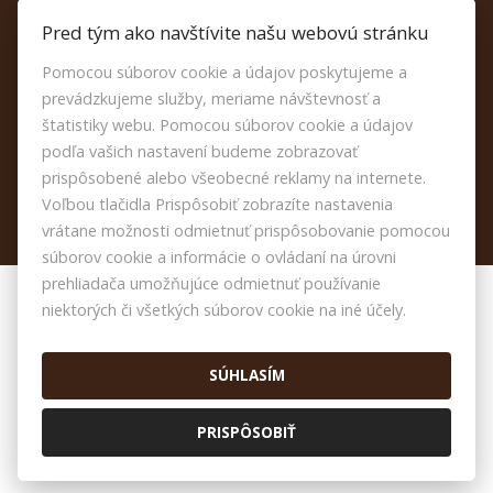
Kontakt
Pred tým ako navštívite našu webovú stránku
Reklamačný poriadok
Pomocou súborov cookie a údajov poskytujeme a
Etický kódex
prevádzkujeme služby, meriame návštevnosť a
Nastavenie cookies
štatistiky webu. Pomocou súborov cookie a údajov
podľa vašich nastavení budeme zobrazovať
prispôsobené alebo všeobecné reklamy na internete.
Voľbou tlačidla Prispôsobiť zobrazíte nastavenia
vrátane možnosti odmietnuť prispôsobovanie pomocou
súborov cookie a informácie o ovládaní na úrovni
prehliadača umožňujúce odmietnuť používanie
niektorých či všetkých súborov cookie na iné účely.
© 2026 -
JOYEL s.r.o.
Námestie Detí 2369/4, Galanta 924 01, Tel.: , E-mail:
info@joyelreality.sk
SÚHLASÍM
Prepnúť na verziu pre počítače
PRISPÔSOBIŤ