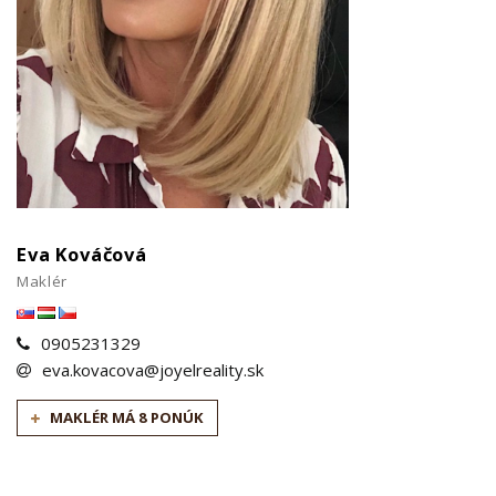
Eva Kováčová
Maklér
0905231329
eva.kovacova@joyelreality.sk
MAKLÉR MÁ 8 PONÚK