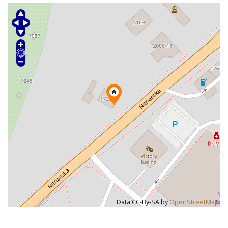
Data CC-By-SA by
OpenStreetMap