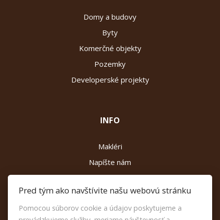
Domy a budovy
Byty
Komerčné objekty
Pozemky
Developerské projekty
INFO
Makléri
Napíšte nám
Kontakt
Pred tým ako navštívite našu webovú stránku
Reklamačný poriadok
Pomocou súborov cookie a údajov poskytujeme a
Etický kódex
prevádzkujeme služby, meriame návštevnosť a