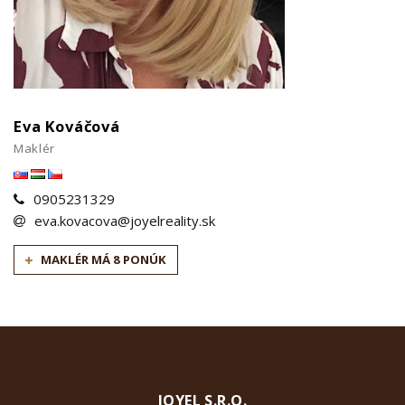
Eva Kováčová
Maklér
0905231329
eva.kovacova@joyelreality.sk
MAKLÉR MÁ 8 PONÚK
JOYEL S.R.O.